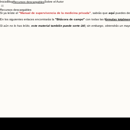
Inicio
Blog
Sobre el Autor
Recursos descargables
Recursos descargables
Si ya leíste el
"Manual de supervivencia de la medicina privada"
, sabrás que
aquí
puedes de
En los siguientes enlaces encontrarás la
"Bitácora de campo"
con todas las
f
órmulas totalmen
Si aún no lo has leído,
este material también puede serte útil;
sin embargo, obtendrás un mayor