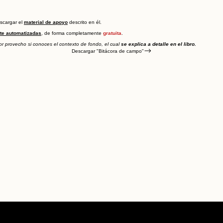
scargar el
material de apoyo
descrito en él.
te automatizadas
, de forma completamente
gratuita
.
 provecho si conoces el contexto de fondo, el cual
se explica a detalle en el libro.
Descargar "Bitácora de campo"