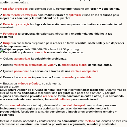
acción,
aprenderás a:
✔
Diseñar procesos
que permitan que tu
consultorio
funcione con
orden y consistencia
.
✔
Implementar estrategias
para
reducir errores
y
o
ptimizar
el uso de los
recursos
para
mejorar la eficiencia y la rentabilidad
de tu práctica.
✔
Detectar y corregir
las
fugas de inversión en campañas
que
limitan el crecimiento
del
consultorio.
✔
Fortalecer
tu
propuesta de valor
para ofrecer una
experiencia que fidelice a tus
pacientes
.
✔
Dirigir
un consultorio preparado para
crecer
de forma r
entable, sostenible y sin depender
de la improvisación.
Este libro es para ti si...
✔ Eres
médico
y deseas
construir
un consultorio organizado.
✔ Quieres
automatizar
la solución de problemas
.
✔ Buscas
mejorar la propuesta de valor
y la
experiencia global
de tus pacientes.
✔ Quieres
posicionar
tus servicios a tráves de una
ventaja competitiva
.
✔ Deseas hacer
crecer
tu práctica de forma
ordenada
y
sostenible
.
✔ Buscas un
método práctico
, no solo teoría.
Sobre el autor
El
Dr. Arturo Aragón
es
cirujano general
,
escritor
y
conferencista
mexicano
. Durante más de
diez años se ha
dedicado
a responder una
pregunta
que pocos se plantean:
¿por qué
algunos consultorios privados
crecen
de forma constante mientras otros, aun ofreciendo
una excelente atención médica, tienen
dificultades
para consolidarse?
Como
resultado
de este trabajo,
desarrolló
un
modelo integral
que combina
procesos
,
indicadores
y
estrategias
para
optimizar
la operación del
consultorio
,
mejorar
la
productividad
,
fortalecer
la toma de
decisiones
e
impulsar
un
crecimiento
rentable
y
sostenible
.
Mediante cursos, asesorías y conferencias, ha
compartido
este
método
con cientos de médicos
interesados en
construir una práctica privada más organizada, rentable y sostenible.