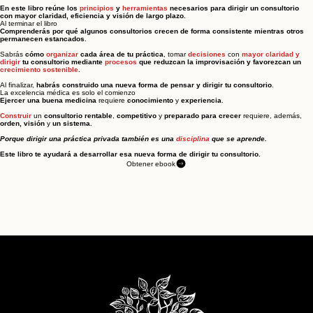
En este libro reúne los
principios
y
herramientas
necesarios para dirigir un consultorio
con mayor claridad, eficiencia y visión de largo plazo.
Al terminar el libro
Comprenderás por qué algunos consultorios crecen de forma consistente mientras otros
permanecen estancados.
Sabrás
cómo
organizar
cada área de tu práctica
, tomar
decisiones
con
mayor claridad y
dirigir
tu consultorio mediante
procesos
que reduzcan la improvisación y favorezcan un
crecimiento sostenible
.
Al finalizar
,
habrás construido una nueva forma de pensar y dirigir tu consultorio
.
La excelencia médica es solo el comienzo
Ejercer una buena medicina
requiere
conocimiento
y
experiencia
.
Construir
un
consultorio
rentable
,
competitivo
y
preparado
para crecer
requiere, además,
orden, visión
y
un sistema.
Porque dirigir una práctica privada también es una
disciplina
que se aprende.
Este libro te ayudará a desarrollar esa nueva forma de dirigir tu consultorio.
Obtener ebook