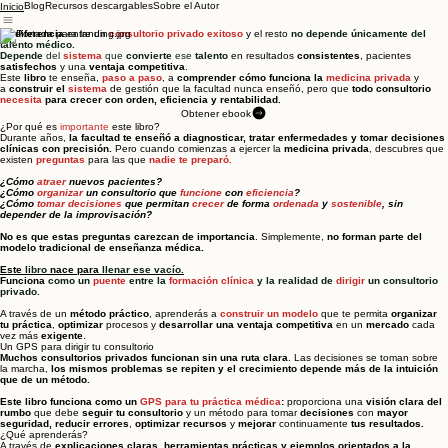
Blog
Recursos descargables
Sobre el Autor
Inicio
La
diferencia
entre un
consultorio privado exitoso
y el resto
no depende únicamente del
talento médico.
Depende
del
sistema
que
convierte
ese
talento
en
resultados
consistentes
, pacientes
satisfechos
y una
ventaja competitiva
.
Este
libro
te enseña,
paso a paso
, a
comprender
cómo funciona la
medicina privada
y
a
construir el
sistema
de gestión que la facultad nunca enseñó, pero que
todo consultorio
necesita
para crecer con orden, eficiencia y rentabilidad.
Obtener ebook
¿Por qué es
importante
este libro?
Durante años,
la facultad te enseñó a diagnosticar, tratar enfermedades y tomar decisiones
clínicas con precisión.
Pero cuando comienzas a ejercer la
medicina privada
, descubres que
existen
preguntas
para las que
nadie te preparó.
¿Cómo
atraer
nuevos pacientes?
¿Cómo
organizar
un consultorio que
funcione
con
eficiencia
?
¿Cómo
tomar decisiones
que permitan
crecer
de forma
ordenada
y
sostenible
, sin
depender de la improvisación?
No es que estas preguntas carezcan de importancia
. Simplemente,
no forman parte del
modelo tradicional de enseñanza médica.
Este
libro
nace para
llenar ese vacío.
Funciona
como un
puente
entre la
formación clínica
y la realidad de
dirigir
un consultorio
privado.
A través de un
método práctico
, aprenderás a
construir un modelo
que te permita
organizar
tu práctica
,
optimizar
procesos y
desarrollar una ventaja competitiva
en un
mercado
cada
vez más
exigente
.
Un GPS para dirigir tu consultorio
Muchos consultorios privados funcionan sin una ruta clara
. Las decisiones se toman sobre
la marcha,
los mismos problemas se repiten y el crecimiento depende más de la intuición
que de un método.
Este libro funciona como un
GPS para tu práctica médica
:
proporciona una
visión clara del
rumbo
que debe
seguir tu consultorio
y un
método
para tomar
decisiones
con
mayor
seguridad, reducir errores
,
optimizar recursos
y
mejorar
continuamente
tus resultados.
¿Qué aprenderás?
A través de
explicaciones claras, herramientas prácticas y ejemplos orientados a la