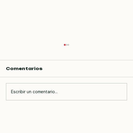
Estudio de la productividad
del consultorio
La productividad del consultorio es el
Comentarios
resultado de las estrategias que empleamos
para incrementar la afluencia de pacientes.
Su análisis es complejo y su estudio es el eje
Escribir un comentario...
central del manual. Detrás